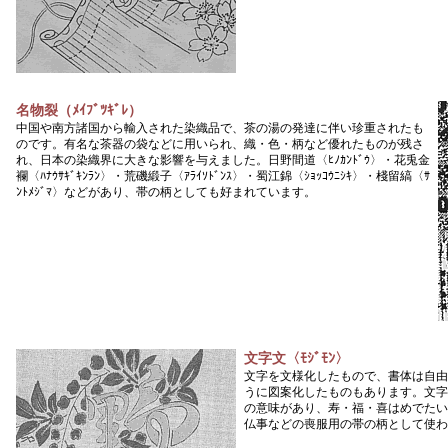
名物裂（ﾒｲﾌﾞﾂｷﾞﾚ）
中国や南方諸国から輸入された染織品で、茶の湯の発達に伴い珍重されたも
のです。有名な茶器の袋などに用いられ、織・色・柄など優れたものが残さ
れ、日本の染織界に大きな影響を与えました。日野間道〈ﾋﾉｶﾝﾄﾞｳ〉・花兎金
襴〈ﾊﾅｳｻｷﾞｷﾝﾗﾝ〉・荒磯緞子〈ｱﾗｲｿﾄﾞﾝｽ〉・蜀江錦〈ｼｮｯｺｳﾆｼｷ〉・棧留縞〈ｻ
ﾝﾄﾒｼﾞﾏ〉などがあり、帯の柄としても好まれています。
文字文〈ﾓｼﾞﾓﾝ〉
文字を文様化したもので、書体は自由
うに図案化したものもあります。文字
の意味があり、寿・福・喜はめでたい柄、
仏事などの喪服用の帯の柄として使わ