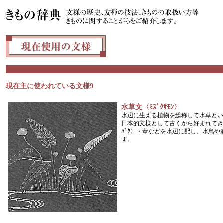
現在主に使われている文様9
水草文〈ﾐｽﾞｸｻﾓﾝ〉
水辺に生える植物を総称して水草とい
日本的文様として古くから好まれてきまし
ﾊﾞﾀ〉・葦などを水辺に配し、水鳥
す。