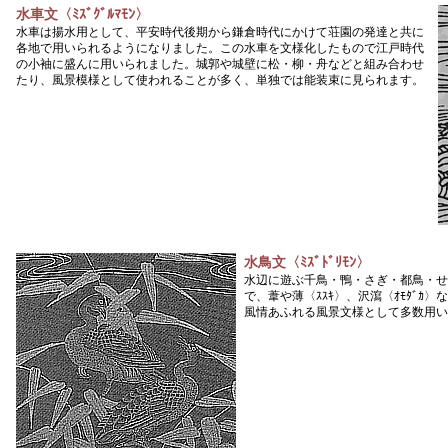
水車文〈ﾐｽﾞｸﾞﾙﾏﾓﾝ〉
水車は揚水用として、平安時代後期から鎌倉時代にかけて荘園の発達と共に
各地で用いられるようになりました。この水車を文様化したもので江戸時代
の小袖に盛んに用いられました。城郭や城壁に松・柳・舟などと組み合わせ
たり、風景模様として使われることが多く、単独では能装束に見られます。
水鳥文〈ﾐｽﾞﾄﾞﾘﾓﾝ〉
水辺に遊ぶ千鳥・鴨・さぎ・都鳥・せ
で、葦や薄〈ｽｽｷ〉、沢瀉〈ｵﾓﾀﾞｶ
風情あふれる風景文様として多数用い