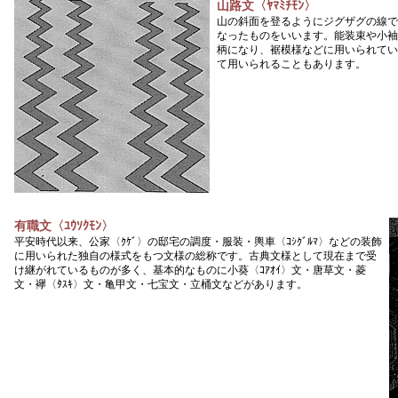
山路文〈ﾔﾏﾐﾁﾓﾝ〉
山の斜面を登るようにジグザグの線で
なったものをいいます。能装束や小袖
柄になり、裾模様などに用いられてい
て用いられることもあります。
有職文〈ﾕｳｿｸﾓﾝ〉
平安時代以来、公家〈ｸｹﾞ〉の邸宅の調度・服装・輿車〈ｺｼｸﾞﾙﾏ〉などの装飾
に用いられた独自の様式をもつ文様の総称です。古典文様として現在まで受
け継がれているものが多く、基本的なものに小葵〈ｺｱｵｲ〉文・唐草文・菱
文・襷〈ﾀｽｷ〉文・亀甲文・七宝文・立桶文などがあります。