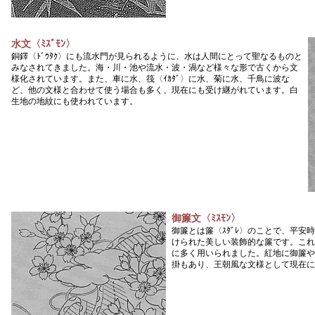
水文〈ﾐｽﾞﾓﾝ〉
銅鐸〈ﾄﾞｳﾀｸ〉にも流水門が見られるように、水は人間にとって聖なるものと
みなされてきました。海・川・池や流水・波・渦など様々な形で古くから文
様化されています。また、車に水、筏〈ｲｶﾀﾞ〉に水、菊に水、千鳥に波な
ど、他の文様と合わせて使う場合も多く、現在にも受け継がれています。白
生地の地紋にも使われています。
御簾文〈ﾐｽﾓﾝ〉
御簾とは簾〈ｽﾀﾞﾚ〉のことで、平安時
けられた美しい装飾的な簾です。これ
に多く用いられました。紅地に御簾や
掛もあり、王朝風な文様として現在に