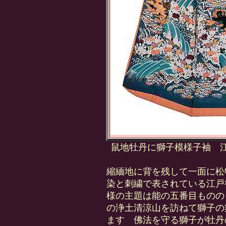
鼠地牡丹に獅子模様子袖 
縮緬地に背を残して一面に松
染と刺繍で表されている江戸
様の主題は能の五番目ものの
の浄土清涼山を訪ねて獅子の
ます 佛法を守る獅子が牡丹