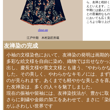
ら、友禅と程好く
えといえます。こ
中期には盛んに行
との普遍的なもの
においても広く見
ころより取り上げ
close-up
江戸中期 木村染匠所蔵
友禅染の完成
小袖の文様染色において、友禅染の発明は画期的
多彩な絵文様を自由に染め、織物では出せなかっ
出し、慶長文様や寛文文様とも違う、"やわらかな
した。その美しく、やわらかなキモノには、まず
のが見られます。あくまでも軽やかな美しさを喜
た友禅染は、多くの人々を魅了しました。
現在の振袖や留袖には、友禅染技法が、豊かに取
さらに刺繍や金銀の加工をあわせて、まさに「染
がふさわしい世界です