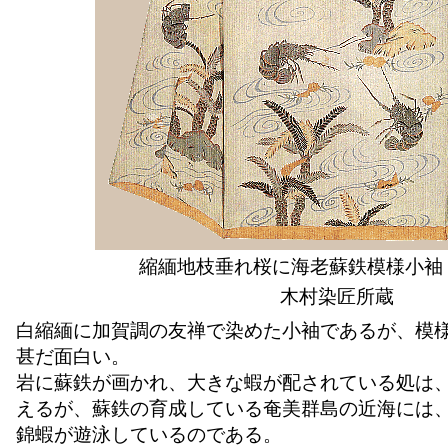
縮緬地枝垂れ桜に海老蘇鉄模様小袖 
木村染匠所蔵
白縮緬に加賀調の友禅で染めた小袖であるが、模
甚だ面白い。
岩に蘇鉄が画かれ、大きな蝦が配されている処は
えるが、蘇鉄の育成している奄美群島の近海には
錦蝦が遊泳しているのである。