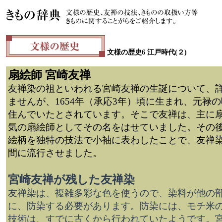
文様の歴史6 江戸時代(２)
扇絵師 宮崎友禅
友禅染の祖といわれる宮崎友禅の生誕について、
ませんが、1654年（承応3年）頃に生まれ、元禄
住んでいたとされています。そこで友禅は、主に
気の扇絵師としてその名をはせていました。その
絵柄を独特の技法で小袖に表わしたことで、友禅
間に流行させました。
宮崎友禅が残した友禅染
友禅染は、複雑多彩な色を使うので、染料が他の
に、防染する必要があります。防染には、モチ米
技術は、すでに古くから行われていたようです。