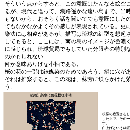
そういう点からすると、この意匠はたんなる絵空
るが、現代と違って、潮路遥かな遠い島まで、当
もないから、おそらく話を聞いてでも意匠にした
てもなかなかよくその感じが表現されている。更
染法には相違があるが、描写は琉球の紅型を想起
してもると、ここには、南の島のイメ－ジが色濃
に感じられ、琉球貿易でもしていた分限者の特別
のかもしれない。
何か意味ありげな小袖である。
桜の花の一部は鉄媒染のためであろう、絹に穴が
それは推察すると、この花は、蘇芳に鉄をかけた
う。
縮緬知懸泉に薔薇模様小袖
模様の糊置きをし
した上で、その一
す。
白上げという糊置